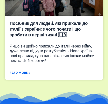
Посібник для людей, які приїхали до
Італії з України: з чого почати і що
зробити в перші тижні 🇺🇦
Якщо ви щойно приїхали до Італії через війну,
дуже легко відчути розгубленість. Нова країна,
нові правила, купа паперів, а сил інколи майже
немає. Цей короткий
READ MORE »