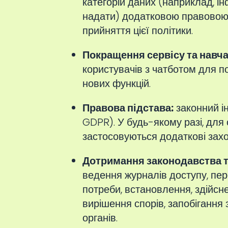
категорій даних (наприклад, ін
надати) додатковою правовою п
прийняття цієї політики.
Покращення сервісу та навча
користувачів з чатботом для п
нових функцій.
Правова підстава:
законний ін
GDPR). У будь-якому разі, для
застосовуються додаткові захо
Дотримання законодавства та
ведення журналів доступу, пере
потреби, встановлення, здійсн
вирішення спорів, запобіганн
органів.