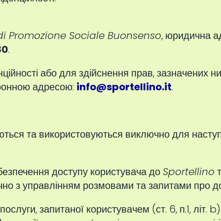
di Promozione Sociale Buonsenso
, юридична а
80
.
ційності або для здійснення прав, зазначених н
тронною адресою:
info@sportellino.it
.
)
ються та використовуються виключно для наступн
езпечення доступу користувача до
Sportellino
т
чно з управлінням розмовами та запитами про д
ослуги, запитаної користувачем (ст. 6, п.1, літ.