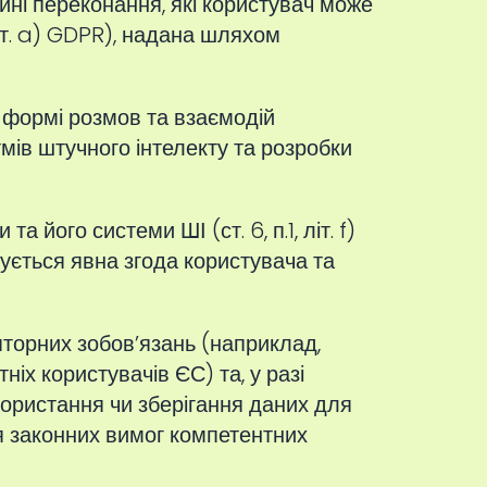
ійні переконання, які користувач може
літ. a) GDPR), надана шляхом
й формі розмов та взаємодій
мів штучного інтелекту та розробки
його системи ШІ (ст. 6, п.1, літ. f)
ується явна згода користувача та
торних зобов’язань (наприклад,
іх користувачів ЄС) та, у разі
користання чи зберігання даних для
я законних вимог компетентних