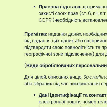
Правова підстава:
дотримання 
захисті своїх прав (ст. 6, п.1, 
GDPR (необхідність встановленн
Примітка:
надання даних, необхідних
від надання цих даних або від прийн
підтвердити свою повнолітність та п
географічної зони підключення) для 
(
Види оброблюваних персональни
Для цілей, описаних вище,
Sportellin
або зібраних під час використання сер
Дані ідентифікації та контакт
електронної пошти, номер тел