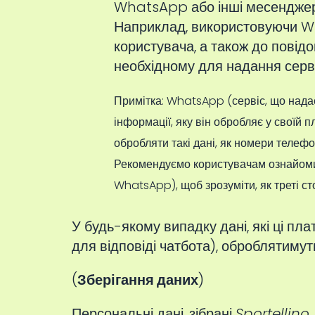
WhatsApp або інші месенджери
Наприклад, використовуючи Wh
користувача, а також до повідо
необхідному для надання серв
Примітка: WhatsApp (сервіс, що нада
інформації, яку він обробляє у своїй
обробляти такі дані, як номери телефо
Рекомендуємо користувачам ознайомит
WhatsApp), щоб зрозуміти, як треті ст
У будь-якому випадку дані, які ці п
для відповіді чатбота), оброблятимутьс
(
Зберігання даних
)
Персональні дані, зібрані
Sportellino