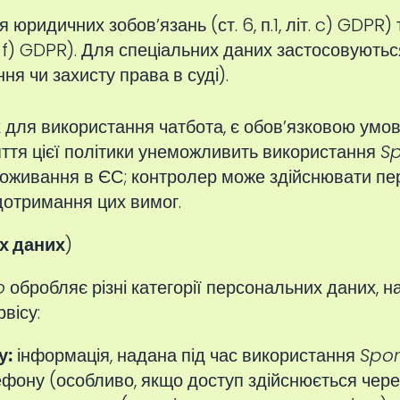
юридичних зобов’язань (ст. 6, п.1, літ. c) GDPR)
літ. f) GDPR). Для спеціальних даних застосовуються 
я чи захисту права в суді).
 для використання чатбота, є обов’язковою умов
яття цієї політики унеможливить використання
Sp
роживання в ЄС; контролер може здійснювати пере
дотримання цих вимог.
х даних
)
o
обробляє різні категорії персональних даних,
вісу:
у:
інформація, надана під час використання
Spor
ефону (особливо, якщо доступ здійснюється че