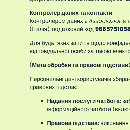
Контролер даних та контакти
Контролером даних є
Associazione 
(Італія), податковий код
966575105
Для будь-яких запитів щодо конфіден
відповідальної особи за такою елек
(
Мета обробки та правові підстави
Персональні дані користувачів збира
правових підстав:
Надання послуги чатбота:
заб
інформаційного чатбота (вклю
Правова підстава:
виконання п