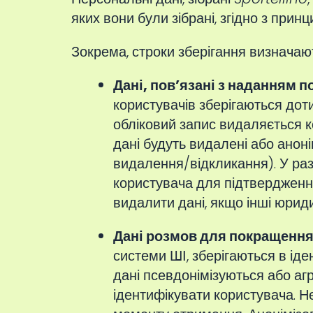
яких вони були зібрані, згідно з прин
Зокрема, строки зберігання визначаю
Дані, пов’язані з наданням п
користувачів зберігаються дот
обліковий запис видаляється к
дані будуть видалені або аноні
видалення/відкликання). У раз
користувача для підтвердження 
видалити дані, якщо інші юрид
Дані розмов для покращення 
системи ШІ, зберігаються в іде
дані псевдонімізуються або аг
ідентифікувати користувача. Н