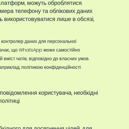
платформ, можуть оброблятися.
мера телефону та облікових даних
ть використовуватися лише в обсязі,
й контролер даних для персональної
означає, що WhatsApp може самостійно
й вміст чатів, відповідно до власних умов.
приклад, політикою конфіденційності
повідомлення користувача, необхідні
олітиці.
бхідного для досягнення цілей, для