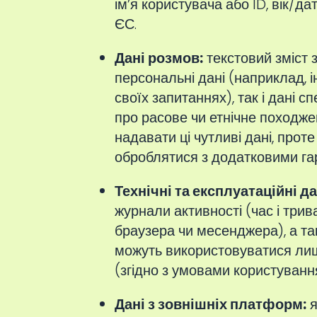
ім’я користувача або ID, вік/
ЄС.
Дані розмов:
текстовий зміст з
персональні дані (наприклад, і
своїх запитаннях), так і дані 
про расове чи етнічне походжен
надавати ці чутливі дані, прот
оброблятися з додатковими га
Технічні та експлуатаційні да
журнали активності (час і трив
браузера чи месенджера), а так
можуть використовуватися лиш
(згідно з умовами користуванн
Дані з зовнішніх платформ:
я