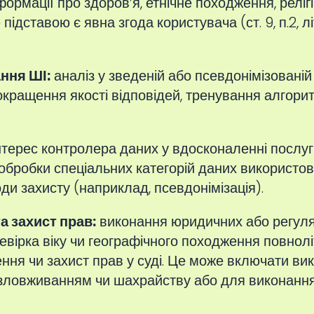
формації про здоров’я, етнічне походження, реліг
ідставою є явна згода користувача (ст. 9, п.2, 
ння ШІ:
аналіз у зведеній або псевдонімізовані
окращення якості відповідей, тренування алгорит
терес контролера даних у вдосконаленні послуги та 
 обробки спеціальних категорій даних використов
ди захисту (наприклад, псевдонімізація).
 захист прав:
виконання юридичних або регуля
вірка віку чи географічного походження повнолітн
ення чи захист прав у суді. Це може включати ви
я зловживанням чи шахрайству або для виконанн