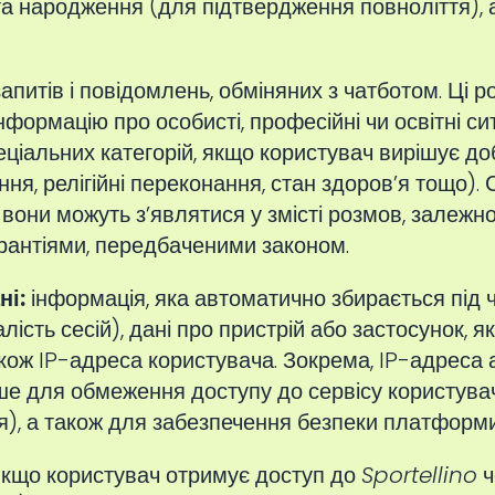
дата народження (для підтвердження повноліття)
апитів і повідомлень, обміняних з чатботом. Ці 
нформацію про особисті, професійні чи освітні сит
спеціальних категорій, якщо користувач вирішує д
ня, релігійні переконання, стан здоров’я тощо).
е вони можуть з’являтися у змісті розмов, залежно
рантіями, передбаченими законом.
ні:
інформація, яка автоматично збирається під 
алість сесій), дані про пристрій або застосунок, 
ож IP-адреса користувача. Зокрема, IP-адреса аб
е для обмеження доступу до сервісу користувач
я), а також для забезпечення безпеки платформи
кщо користувач отримує доступ до
Sportellino
ч