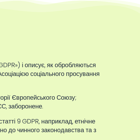
GDPR») і описує, як обробляються
 Асоціацією соціального просування
торії Європейського Союзу;
ЄС, заборонене.
статті 9 GDPR, наприклад, етнічне
дно до чинного законодавства та з