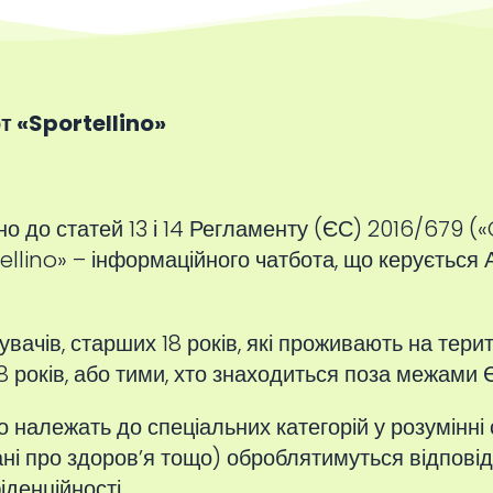
т «Sportellino»
о до статей 13 і 14 Регламенту (ЄС) 2016/679 («
ellino» – інформаційного чатбота, що керується
ачів, старших 18 років, які проживають на тери
років, або тими, хто знаходиться поза межами 
 належать до спеціальних категорій у розумінні 
ані про здоров’я тощо) оброблятимуться відпові
денційності.