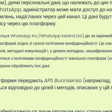
), деякі персональні дані, що належать до цих 
atsApp, адміністратор може мати доступ до но
млень, надісланих через цей канал. Ці дані буду
ісу через цю платформу.
ється WhatsApp Inc./WhatsApp Ireland Ltd.) діє як окреми
 платформі згідно зі своєю політикою конфіденційності. Це 
нів, метадані комунікацій і, у деяких випадках, зашифровани
ися з політиками конфіденційності зовнішніх платформ (на
орони обробляють їхні дані.
латформи передають
APS Buonsenso
(наприклад, 
я відповідно до цілей і методів, описаних у цій п
, зберігатимуться лише протягом часу, строго нео