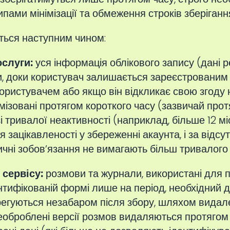
ципами мінімізації та обмеження строків зберіганн
ться наступним чином:
ослуги:
уся інформація облікового запису (дані р
и, доки користувач залишається зареєстрованим
ористувачем або якщо він відкликає свою згоду н
мізовані протягом короткого часу (зазвичай прот
і тривалої неактивності (наприклад, більше 12 м
зацікавленості у збереженні акаунта, і за відсутн
ичні зобов’язання не вимагають більш тривалого 
сервісу:
розмови та журнали, використані для 
нтифікованій формі лише на період, необхідний д
регуються незабаром після збору, шляхом видал
еоброблені версії розмов видаляються протягом [