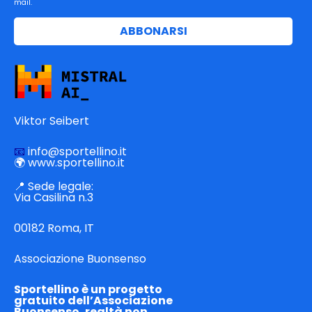
mail.
la
newsletter
ABBONARSI
e
le
comunicazioni
promozionali
via
e-
Viktor Seibert‭
mail.
📧
info
@sportellino.it
🌍
www.sportellino.it
📍 Sede legale:
Via Casilina n.3
00182 Roma, IT
Associazione Buonsenso
Sportellino è un progetto
gratuito dell’Associazione
Buonsenso, realtà non