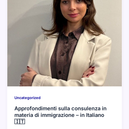
Uncategorized
Approfondimenti sulla consulenza in
materia di immigrazione – in Italiano
🇮🇹