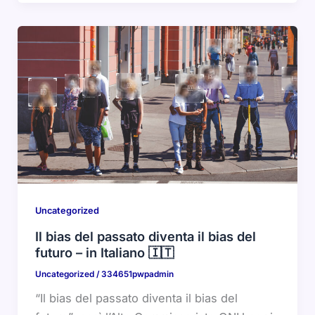
Uncategorized
Il bias del passato diventa il bias del
futuro – in Italiano 🇮🇹
Uncategorized
/
334651pwpadmin
“Il bias del passato diventa il bias del