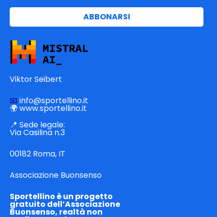
newsletter
ABBONARSI
e
le
comunicazioni
promozionali
via
e-
Viktor Seibert‭
mail.
📧
info
@sportellino.it
🌍
www.sportellino.it
📍 Sede legale:
Via Casilina n.3
00182 Roma, IT
Associazione Buonsenso
Sportellino è un progetto
gratuito dell’Associazione
Buonsenso, realtà non