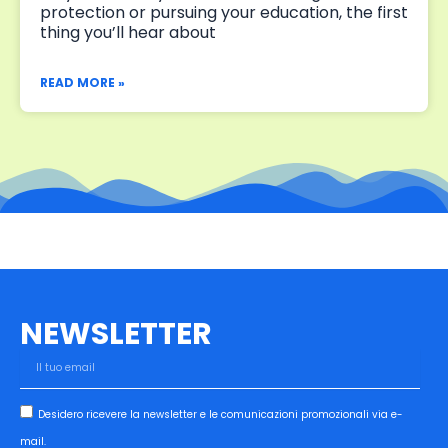
protection or pursuing your education, the first
thing you’ll hear about
READ MORE »
NEWSLETTER
Il
tuo
email
Desidero
Desidero ricevere la newsletter e le comunicazioni promozionali via e-
ricevere
mail.
la